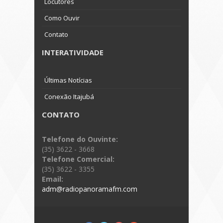
Locutores
Como Ouvir
Contato
INTERATIVIDADE
Últimas Notícias
Conexão Itajubá
CONTATO
Telefone do Ouvinte:
(35) 3622 - 3668
Telefone Comercial:
(35) 3622 - 3355
Email:
adm@radiopanoramafm.com