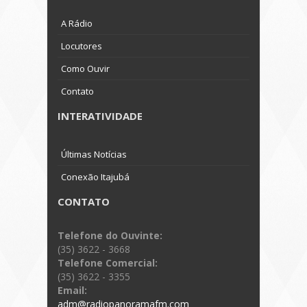
A Rádio
Locutores
Como Ouvir
Contato
INTERATIVIDADE
Últimas Notícias
Conexão Itajubá
CONTATO
Telefone do Ouvinte:
(35) 3622 - 3668
Telefone Comercial:
(35) 3622 - 3355
Email:
adm@radiopanoramafm.com